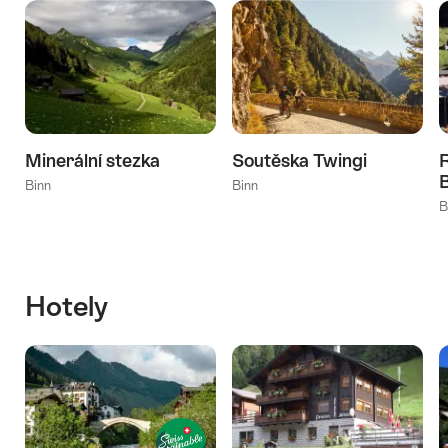
Minerální stezka
Soutěska Twingi
Binn
Binn
B
Hotely