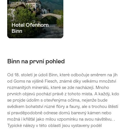
Hotel Ofenhorn
Binn
Binn na první pohled
Od 18. století je údolí Binn, které odbočuje směrem na jih
od Goms na výšině Fiesch, známé díky velkému množství
rozmanitých minerálů, které se zde nacházejí. Mnoho
prvních objevů pochází právě z tohoto místa. A každý, kdo
se projde údolím s otevřenýma očima, nejenže bude
svědkem bohatství různé flóry a fauny, ale s trochou štěstí
si pravděpodobně odnese domů barevný kámen nebo
možná i křišťál jako milou vzpomínku na svou návštěvu. .
Typické nálezy v této oblasti jsou vystaveny podél