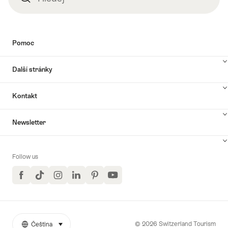
Pomoc
Další stránky
Kontakt
Newsletter
Follow us
Facebook
TikTok
Instagram
LinkedIn
Pinterest
YouTube
© 2026 Switzerland Tourism
Čeština
select (click to display)