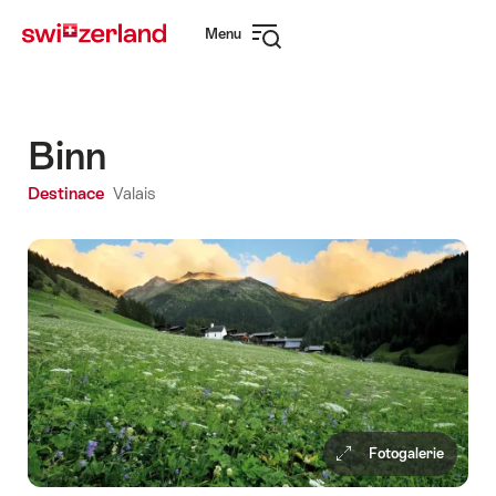
Navigate
Quick
Menu
to
navigation
Open
myswitzerland.com
navigation
Binn
Destinace
Valais
Fotogalerie