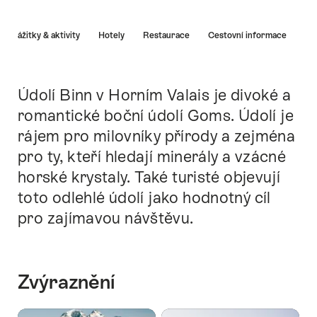
Nápověda
Zážitky & aktivity
Hotely
Restaurace
Cestovní informace
Údolí Binn v Horním Valais je divoké a
Intro
romantické boční údolí Goms. Údolí je
rájem pro milovníky přírody a zejména
pro ty, kteří hledají minerály a vzácné
horské krystaly. Také turisté objevují
toto odlehlé údolí jako hodnotný cíl
pro zajímavou návštěvu.
Zvýraznění