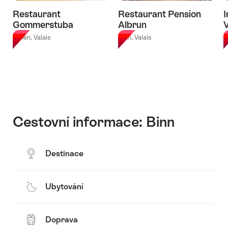
Restaurant
Restaurant Pension
I
Gommerstuba
Albrun
V
Ernen, Valais
Binn, Valais
B
Cestovní informace: Binn
Destinace
Ubytování
Doprava