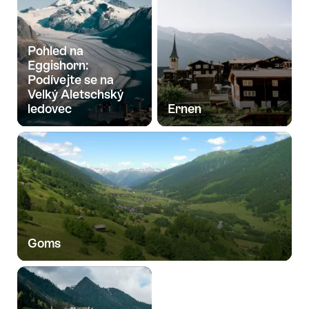
Pohled na
Eggishorn:
Podívejte se na
Velký Aletschský
ledovec
Ernen
Goms