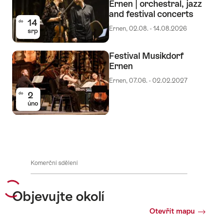
Ernen | orchestral, jazz
and festival concerts
14
do
Ernen, 02.08. - 14.08.2026
srp
Festival Musikdorf
Ernen
Ernen, 07.06. - 02.02.2027
2
do
úno
Komerční sdělení
Objevujte okolí
Otevřít mapu