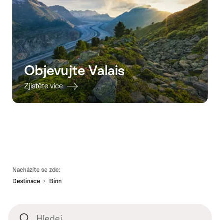
Objevujte Valais
Zjistěte více
Footer
Nacházíte se zde:
Destinace
Binn
Hledej
Hledej