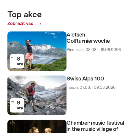
Top akce
Zobrazit vše
Top
akce
Aletsch
Golfturnierwoche
Riederalp, 08.08. - 16.08.2026
8
od
srp
Swiss Alps 100
Fiesch, 07.08. - 09.08.2026
9
do
srp
Chamber music festival
in the music village of