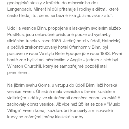
geologické stezky z Imfeldu do minerálního dolu
Lengenbach. Minerální důl přitahuje i rodiny s dětmi, které
často hledají to, čemu se běžně říká „bláznovské zlato“.
Údolí a vesnice Binn, propojené s laskavým svolením služeb
PostBus, jsou celoročně přístupné pouze od výstavby
silničního tunelu v roce 1965. Jediný hotel v údolí, historický
a pečlivě zrekonstruovaný hotel Ofenhorn v Binn, byl
postaven v roce Ve stylu Belle Epoque již v roce 1883. První
hosté zde byli vítáni především z Anglie – jedním z nich byl
Winston Churchill, který se samozřejmě později stal
premiérem.
Na jižním svahu Goms, u vstupu do údolí Binn, leží horská
vesnice Ernen. Úhledná malá vesnička s farním kostelem
viditelným z dálky, ve skutečnosti oceněna cenou za zvláště
zachovalý obraz vesnice. Již více než 25 let se zde v "Music
Village" Ernen konají každoroční koncerty a mistrovské
kurzy se známými jmény klasické hudby.