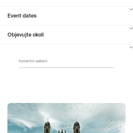
ClickToViewContent
Event dates
ClickToViewContent
Objevujte okolí
ClickToViewContent
Komerční sdělení