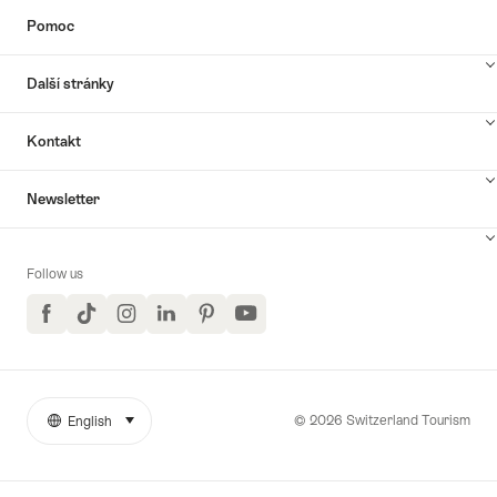
Pomoc
Další stránky
Kontakt
Newsletter
Follow us
Facebook
TikTok
Instagram
LinkedIn
Pinterest
YouTube
© 2026 Switzerland Tourism
English
select (click to display)
More
Jazyk
links