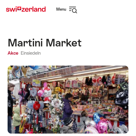
Navigate
Quick
Menu
to
navigation
Open
myswitzerland.com
navigation
Martini Market
Akce
Einsiedeln