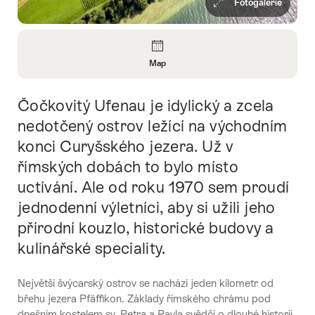
Fotogalerie
Overview
Map
Open
Information
Čočkovitý Ufenau je idylický a zcela
Intro
About
Map
nedotčený ostrov ležící na východním
konci Curyšského jezera. Už v
římských dobách to bylo místo
uctívání. Ale od roku 1970 sem proudí
jednodenní výletníci, aby si užili jeho
přírodní kouzlo, historické budovy a
kulinářské speciality.
Největší švýcarský ostrov se nachází jeden kilometr od
břehu jezera Pfäffikon. Základy římského chrámu pod
dnešním kostelem sv. Petra a Pavla svědčí o dlouhé historii