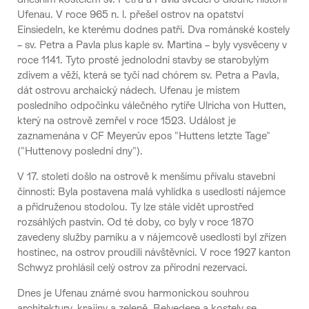
Ufenau. V roce 965 n. l. přešel ostrov na opatství
Einsiedeln, ke kterému dodnes patří. Dva románské kostely
– sv. Petra a Pavla plus kaple sv. Martina – byly vysvěceny v
roce 1141. Tyto prosté jednolodní stavby se starobylým
zdivem a věží, která se tyčí nad chórem sv. Petra a Pavla,
dát ostrovu archaický nádech. Ufenau je místem
posledního odpočinku válečného rytíře Ulricha von Hutten,
který na ostrově zemřel v roce 1523. Událost je
zaznamenána v CF Meyerův epos "Huttens letzte Tage"
("Huttenovy poslední dny").
V 17. století došlo na ostrově k menšímu přívalu stavební
činnosti: Byla postavena malá vyhlídka s usedlostí nájemce
a přidruženou stodolou. Ty lze stále vidět uprostřed
rozsáhlých pastvin. Od té doby, co byly v roce 1870
zavedeny služby parníku a v nájemcově usedlosti byl zřízen
hostinec, na ostrov proudili návštěvníci. V roce 1927 kanton
Schwyz prohlásil celý ostrov za přírodní rezervaci.
Dnes je Ufenau známé svou harmonickou souhrou
architektury, krajiny a zeleně. Belvedere a kostely se