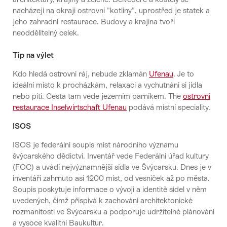
nacházejí na okraji ostrovní "kotliny", uprostřed je statek a
jeho zahradní restaurace. Budovy a krajina tvoří
neoddělitelný celek.
Tip na výlet
Kdo hledá ostrovní ráj, nebude zklamán
Ufenau
. Je to
ideální místo k procházkám, relaxaci a vychutnání si jídla
nebo pití. Cesta tam vede jezerním parníkem. The
ostrovní
restaurace Inselwirtschaft Ufenau
podává místní speciality.
ISOS
ISOS je federální soupis míst národního významu
švýcarského dědictví. Inventář vede Federální úřad kultury
(FOC) a uvádí nejvýznamnější sídla ve Švýcarsku. Dnes je v
inventáři zahrnuto asi 1200 míst, od vesniček až po města.
Soupis poskytuje informace o vývoji a identitě sídel v něm
uvedených, čímž přispívá k zachování architektonické
rozmanitosti ve Švýcarsku a podporuje udržitelné plánování
a vysoce kvalitní Baukultur.