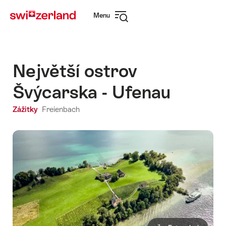
Navigate
Quick
Menu
to
navigation
Open
myswitzerland.com
navigation
Největší ostrov
Švýcarska - Ufenau
Zážitky
Freienbach