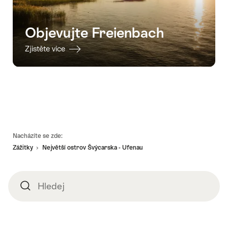
Objevujte Freienbach
Zjistěte více
Footer
Nacházíte se zde:
Zážitky
Největší ostrov Švýcarska - Ufenau
Hledej
Hledej