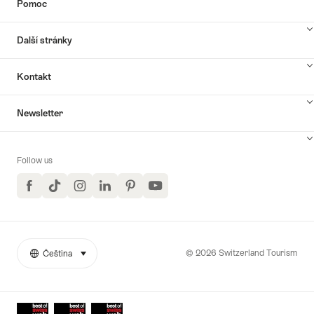
Pomoc
Další stránky
Kontakt
Newsletter
Follow us
Facebook
TikTok
Instagram
LinkedIn
Pinterest
YouTube
© 2026 Switzerland Tourism
Čeština
select (click to display)
More
Jazyk
links
Awards