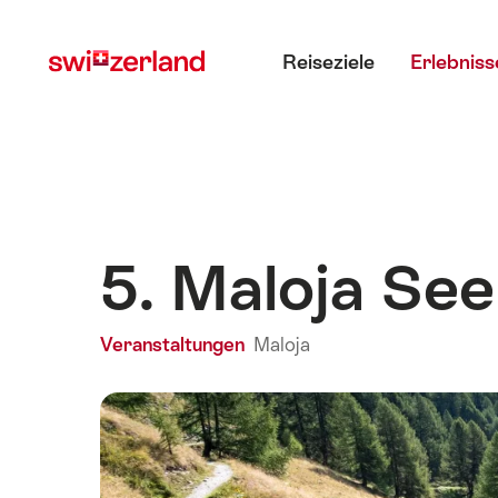
Navigate
Schnellnavigation
Hauptmenü
to
Reiseziele
Erlebniss
myswitzerland.com
5. Maloja See
Veranstaltungen
Maloja