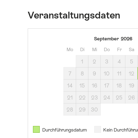
Veranstaltungsdaten
Sonntag,
September
2026
13.
Mo
Di
Mi
Do
Fr
Sa
September
2026
1
2
3
4
5
7
8
9
10
11
12
14
15
16
17
18
19
21
22
23
24
25
26
28
29
30
Durchführungsdatum
Kein Durchführ