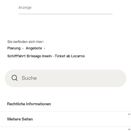
Sie
Inhalte
Anzeige
hier
Angebotsdetails
anzuzeigen
um
Inhalte
zu
anzuzeigen
Verfügbarkeit
Fusszeile
Sie befinden sich hier:
Planung
Angebote
Schifffahrt Brissago Inseln - Ticket ab Locarno
Suche
Suche
Rechtliche Informationen
Weitere Seiten