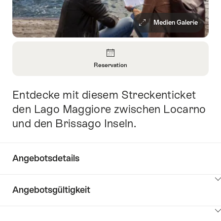
Medien Galerie
Überblick
Reservation
Informationen
zu
Entdecke mit diesem Streckenticket
Einleitung
Reservation
öffnen
den Lago Maggiore zwischen Locarno
und den Brissago Inseln.
Angebotsdetails
Klicken
Angebotsgültigkeit
Sie
hier
Klicken
um