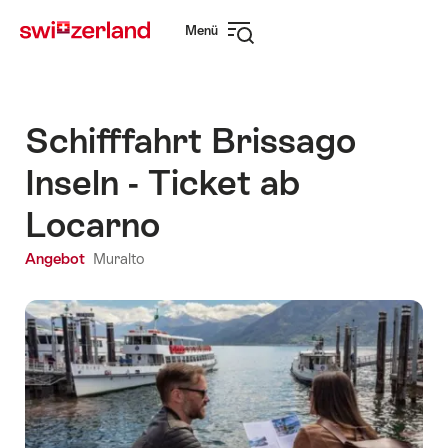
Navigate
Schnellnavigation
Menü
to
Navigation
myswitzerland.com
öffnen
Schifffahrt Brissago
Inseln - Ticket ab
Locarno
Angebot
Muralto