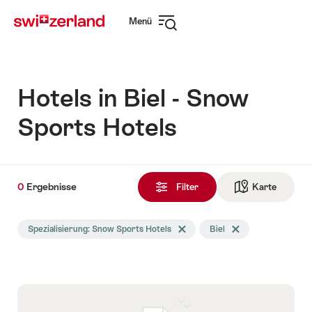
Navigate
Schnellnavigation
Menü
to
Navigation
myswitzerland.com
öffnen
Hotels in Biel - Snow
Sports Hotels
0
0
Ergebnisse
Ergebnisse
Filter
Karte
Zur die 
gefunden
Die
Spezialisierung: Snow Sports Hotels
Tag Spezialisierung löschen
Biel
Tag Biel löschen
Suche
wurde
nach
folgenden
Tags
gefiltert