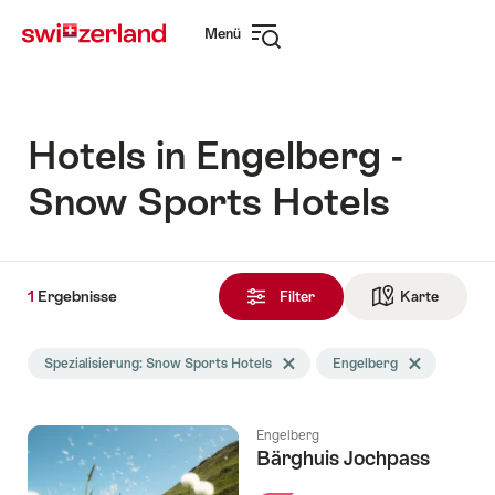
Navigate
Schnellnavigation
Menü
to
Navigation
myswitzerland.com
öffnen
Hotels in Engelberg -
Snow Sports Hotels
1
1
Ergebnisse
Ergebnisse
Filter
Karte
Zur die 
gefunden
Die
Spezialisierung: Snow Sports Hotels
Tag Spezialisierung löschen
Engelberg
Tag Engelberg 
Suche
wurde
nach
Engelberg
folgenden
Bärghuis Jochpass
Tags
l Sterne
gefiltert