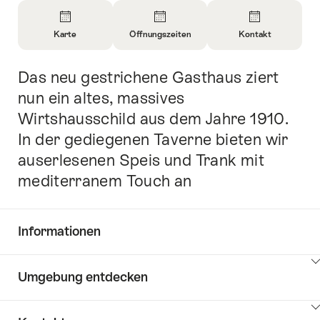
Überblick
Karte
Öffnungszeiten
Kontakt
Informationen
Informationen
Informationen
zu
zu
zu
Das neu gestrichene Gasthaus ziert
Einleitung
Karte
Öffnungszeiten
Kontakt
öffnen
öffnen
öffnen
nun ein altes, massives
Wirtshausschild aus dem Jahre 1910.
In der gediegenen Taverne bieten wir
auserlesenen Speis und Trank mit
mediterranem Touch an
Informationen
Inhalte
Umgebung entdecken
Common.Of
anzeigen
Informationen
Inhalte