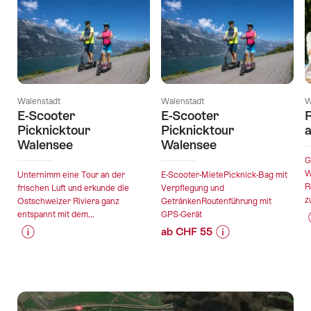
Walenstadt
Walenstadt
W
E-Scooter
E-Scooter
Picknicktour
Picknicktour
Walensee
Walensee
G
W
Unternimm eine Tour an der
E-Scooter-MietePicknick-Bag mit
R
frischen Luft und erkunde die
Verpflegung und
z
Ostschweizer Riviera ganz
GetränkenRoutenführung mit
entspannt mit dem...
GPS-Gerät
ab CHF 55
Preis-
Angebotsdetails
Preis-
Angebotsdetails
Informationen
Informationen
zu
zu
gültig:
gültig:
Angebot
Angebot
06.08.2026
06.08.2026
"E-
"E-