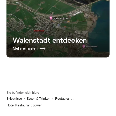
-
-
Scooter
Scooter
31.10.2026
31.10.2026
Picknicktour
Picknicktour
Walensee"
Walensee"
Walenstadt entdecken
Mehr erfahren
Fusszeile
Sie befinden sich hier:
Erlebnisse
Essen & Trinken
Restaurant
Hotel Restaurant Löwen