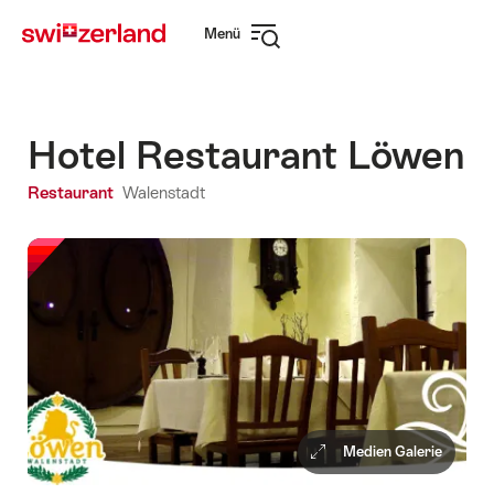
Navigate
Schnellnavigation
Menü
to
Navigation
myswitzerland.com
öffnen
Hotel Restaurant Löwen
Restaurant
Walenstadt
Medien Galerie