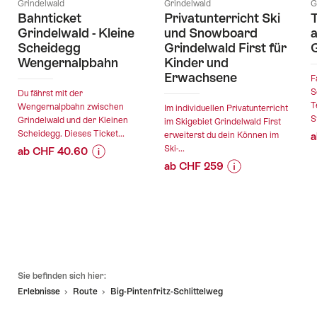
Grindelwald
Grindelwald
G
Bahnticket
Privatunterricht Ski
T
Grindelwald - Kleine
und Snowboard
a
Scheidegg
Grindelwald First für
Wengernalpbahn
Kinder und
Erwachsene
F
S
Du fährst mit der
T
Wengernalpbahn zwischen
Im individuellen Privatunterricht
S
Grindelwald und der Kleinen
im Skigebiet Grindelwald First
Scheidegg. Dieses Ticket...
erweiterst du dein Können im
a
Ski-...
ab CHF 40.60
ab CHF 259
Preis-
Angebotsdetails
Preis-
Angebotsdetails
Informationen
Informationen
zu
gültig:
zu
Angebot
gültig:
10.08.2026
Angebot
"Bahnticket
19.12.2026
-
"Privatunterricht
Grindelwald
-
30.01.2027
Ski
-
Fusszeile
29.03.2027
und
Kleine
Sie befinden sich hier:
Snowboard
Scheidegg
Erlebnisse
Route
Big-Pintenfritz-Schlittelweg
Grindelwald
Wengernalpbahn"