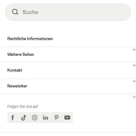
First
für
Suche
Suche
Kinder
und
Erwachsene"
Rechtliche Informationen
Weitere Seiten
Kontakt
Inhalte
Newsletter
Kontakt
anzuzeigen
Folgen Sie uns auf
Facebook
TikTok
Instagram
LinkedIn
Pinterest
YouTube