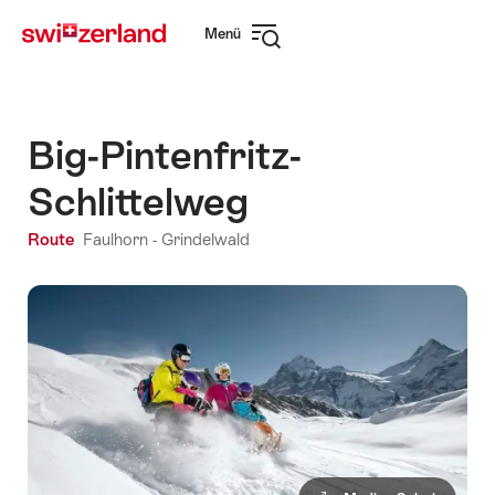
Navigate
Schnellnavigation
Menü
to
Navigation
myswitzerland.com
öffnen
Big-Pintenfritz-
Schlittelweg
Route
Faulhorn - Grindelwald