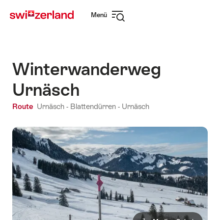
Navigate
Schnellnavigation
Menü
to
Navigation
myswitzerland.com
öffnen
Winterwanderweg
Urnäsch
Route
Urnäsch - Blattendürren - Urnäsch