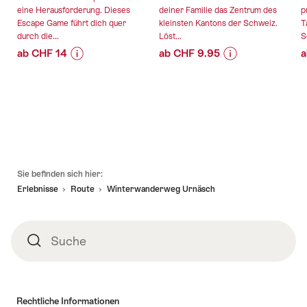
eine Herausforderung. Dieses
deiner Familie das Zentrum des
p
Escape Game führt dich quer
kleinsten Kantons der Schweiz.
T
durch die...
Löst...
S
ab CHF 14
ab CHF 9.95
a
Preis-
Angebotsdetails
Preis-
Angebotsdetails
Informationen
Informationen
zu
zu
gültig:
gültig:
Angebot
Angebot
05.08.2026
05.08.2026
""The
"Appenzell
-
-
Omega
interaktive
31.12.2026
04.02.2027
Codex"
Schnitzeljagd
Fusszeile
Outdoor
mit
Sie befinden sich hier:
Escape
dem
Erlebnisse
Route
Winterwanderweg Urnäsch
Game
Smartphone"
Herisau"
Suche
Suche
Rechtliche Informationen