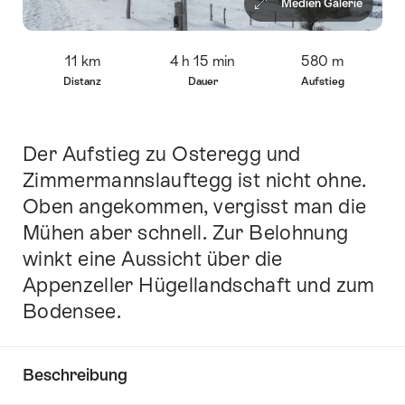
Medien Galerie
Übersicht
11 km
4 h 15 min
580 m
Distanz
Dauer
Aufstieg
Der Aufstieg zu Osteregg und
Einleitung
Zimmermannslauftegg ist nicht ohne.
Oben angekommen, vergisst man die
Mühen aber schnell. Zur Belohnung
winkt eine Aussicht über die
Appenzeller Hügellandschaft und zum
Bodensee.
Beschreibung