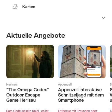
Karten
Aktuelle Angebote
Herisau
Appenzell
S
"The Omega Codex"
Appenzell interaktive
Outdoor Escape
Schnitzeljagd mit dem
W
Game Herisau
Smartphone
u
Sato Code ist kein Spiel - es ist
Entdecke mit Freunden oder
T