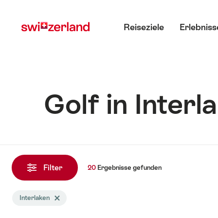
Navigate
Schnellnavigation
Hauptmenü
to
Reiseziele
Erlebniss
myswitzerland.com
Golf in Interl
20
Ergebnisse
Filter
20
Ergebnisse
gefunden
gefunden
Die
Interlaken
Tag Interlaken löschen
Suche