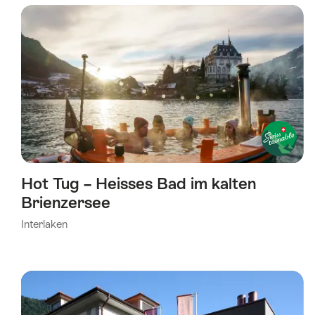
wurde
nach
folgenden
Tags
gefiltert
Hot Tug – Heisses Bad im kalten
Brienzersee
Interlaken