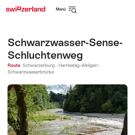
Navigate
Schnellnavigation
Menü
to
Navigation
myswitzerland.com
öffnen
Schwarzwasser-Sense-
Schluchtenweg
Route
Schwarzenburg - Harrisstäg–Albligen -
Schwarzwasserbrücke