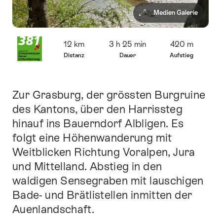
Medien Galerie
Übersicht
12 km
3 h 25 min
420 m
Distanz
Dauer
Aufstieg
Zur Grasburg, der grössten Burgruine
Einleitung
des Kantons, über den Harrissteg
hinauf ins Bauerndorf Albligen. Es
folgt eine Höhenwanderung mit
Weitblicken Richtung Voralpen, Jura
und Mittelland. Abstieg in den
waldigen Sensegraben mit lauschigen
Bade- und Brätlistellen inmitten der
Auenlandschaft.