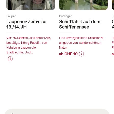
Laupen
Düdingen
F
Laupener Zeitreise
Schifffahrt auf dem
Ö
13./14. JH
Schiffenensee
A
Vor 750 Jahren, also anno 1275,
Eine unvergessliche Kreuzfahrt,
E
bestätigte König Rudolf I. von
umgeben von wunderschönen
F
Habsburg Laupen die
Natur.
F
Stadtrechte. Und...
ab CHF 10
a
Preis-
Angebotsdetails
Preis-
Angebotsdetails
Informationen
Informationen
zu
gültig:
zu
Angebot
gültig:
30.08.2026
Angebot
"Schifffahrt
05.08.2026
-
"Laupener
auf
-
01.11.2026
Zeitreise
dem
18.12.2027
13./14.
Schiffenensee"
JH"
Fusszeile