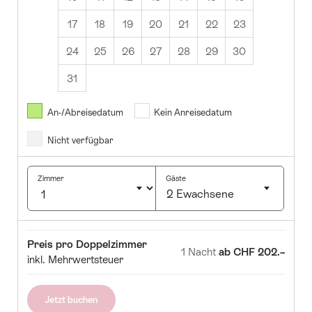
17
18
19
20
21
22
23
24
25
26
27
28
29
30
31
August
2026
An-/Abreisedatum
Kein Anreisedatum
Nicht verfügbar
Di
Mi
Do
Fr
Sa
So
1
2
Zimmer
Gäste
2 Ewachsene
4
5
6
7
8
9
Klicken
1
12
13
14
15
16
um
Zimmer
Preis
Preis pro Doppelzimmer
Anzahl
8
19
20
21
22
23
1 Nacht
ab CHF 202.–
inkl. Mehrwertsteuer
Gäste
5
26
27
28
29
30
auszuwählen
Jetzt buchen