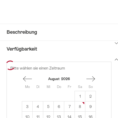
Beschreibung
Klicken
Verfügbarkeit
Sie
hier
Zeige
um
Bitte wählen sie einen Zeitraum
zu
Inhalt
Inhalte
Verfügbarkeit
zu
anzuzeigen
August
2026
Informationen
Mo
Di
Mi
Do
Fr
Sa
So
1
2
3
4
5
6
7
8
9
10
11
12
13
14
15
16