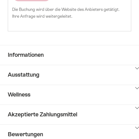
Die Buchung wird über die Website des Anbieters getätigt.
Ihre Anfrage wird weitergeleitet.
Informationen
Klicken
Ausstattung
Sie
hier
Klicken
um
Wellness
Sie
Inhalte
hier
Key
anzuzeigen
Klicken
um
Value
Akzeptierte Zahlungsmittel
Sie
Inhalte
List
hier
zu
anzuzeigen
Klicken
um
Hotelausstattung
Bewertungen
Sie
Inhalte