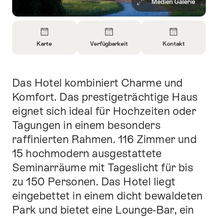
Medien Galerie
Überblick
Karte
Verfügbarkeit
Kontakt
Informationen
Informationen
Informationen
zu
zu
zu
Karte
Informationen
Kontakt
Das Hotel kombiniert Charme und
Einleitung
öffnen
zu
öffnen
Verfügbarkeit
Komfort. Das prestigeträchtige Haus
öffnen
eignet sich ideal für Hochzeiten oder
öffnen
Tagungen in einem besonders
raffinierten Rahmen. 116 Zimmer und
15 hochmodern ausgestattete
Seminarräume mit Tageslicht für bis
zu 150 Personen. Das Hotel liegt
eingebettet in einem dicht bewaldeten
Park und bietet eine Lounge-Bar, ein