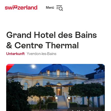
Navigate
Schnellnavigation
Menü
to
Navigation
myswitzerland.com
öffnen
Grand Hotel des Bains
& Centre Thermal
Unterkunft
Yverdon-les-Bains