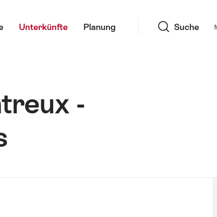
Suche
e
Unterkünfte
Planung
Suche
treux -
s