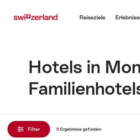
Navigate
Schnellnavigation
Hauptmenü
to
Reiseziele
Erlebniss
myswitzerland.com
Hotels in Mon
Familienhotel
0
Ergebnisse
Filter
0
Ergebnisse
gefunden
gefunden