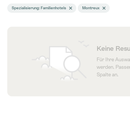
Die
Spezialisierung: Familienhotels
Tag Spezialisierung löschen
Montreux
Tag Montreux lösc
Suche
wurde
nach
folgenden
Tags
Keine Resu
gefiltert
Für Ihre Auswa
werden. Passen
Spalte an.