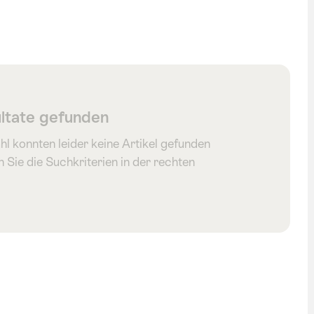
hen
ltate gefunden
hl konnten leider keine Artikel gefunden
 Sie die Suchkriterien in der rechten