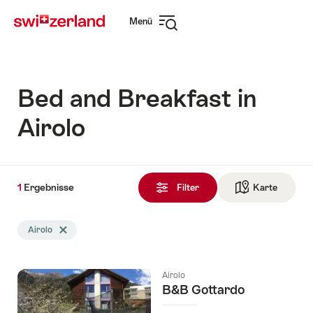
Navigate
Schnellnavigation
Menü
to
Navigation
myswitzerland.com
öffnen
Bed and Breakfast in
Airolo
1
1
Ergebnisse
Ergebnisse
Filter
Karte
Zur die 
gefunden
Die
Airolo
Tag Airolo löschen
Suche
wurde
nach
Airolo
folgenden
B&B Gottardo
Tags
gefiltert