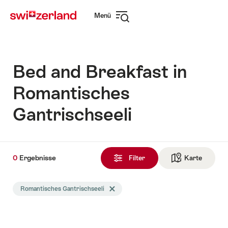
Navigate
Schnellnavigation
Menü
to
Navigation
myswitzerland.com
öffnen
Bed and Breakfast in
Romantisches
Gantrischseeli
0
0
Ergebnisse
Ergebnisse
Filter
Karte
Zur die 
gefunden
Die
Romantisches Gantrischseeli
Tag Romantisches Gantrischseeli löschen
Suche
wurde
nach
folgenden