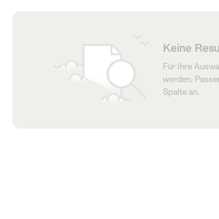
wurde
nach
folgenden
Tags
Keine Resu
gefiltert
Für Ihre Auswa
werden. Passen
Spalte an.