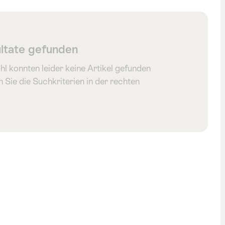
ltate gefunden
hl konnten leider keine Artikel gefunden
 Sie die Suchkriterien in der rechten