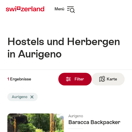
Navigate
Schnellnavigation
Menü
to
Navigation
myswitzerland.com
öffnen
Hostels und Herbergen
in Aurigeno
1
1
Ergebnisse
Ergebnisse
Filter
Karte
Zur die 
gefunden
Die
Aurigeno
Tag Aurigeno löschen
Suche
wurde
nach
Aurigeno
folgenden
Baracca Backpacker
Tags
gefiltert