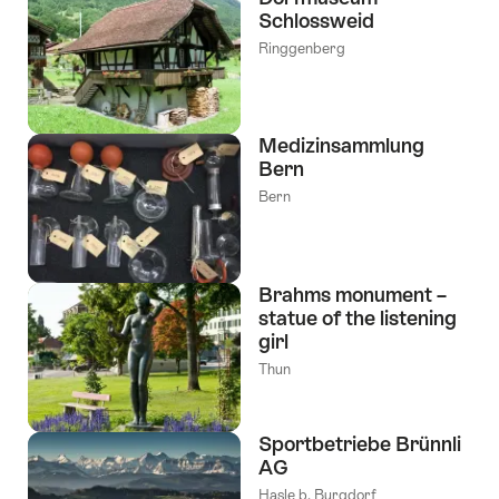
Schlossweid
Ringgenberg
Medizinsammlung
Bern
Bern
Brahms monument –
statue of the listening
girl
Thun
Sportbetriebe Brünnli
AG
Hasle b. Burgdorf