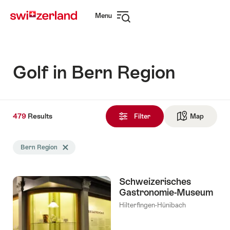
Navigate
Quick
Menu
to
navigation
Open
myswitzerland.com
navigation
Golf in Bern Region
479
479
Results
Results
Filter
Map
See ma
found
Search
Bern Region
Delete Bern Region tag
filtered
using
the
Schweizerisches
following
Gastronomie-Museum
tags
Hilterfingen-Hünibach