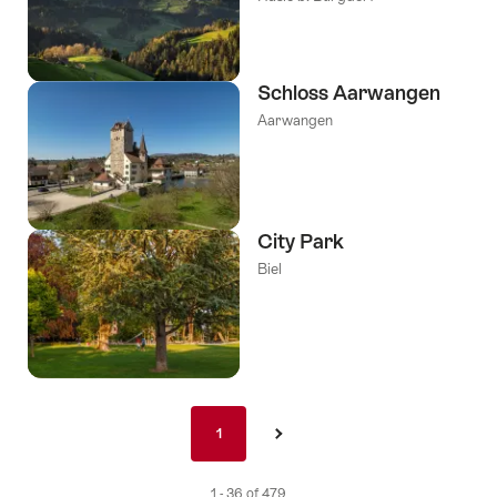
Schloss Aarwangen
Aarwangen
City Park
Biel
Pagination
1
1
›
nav
de
1 - 36 of 479