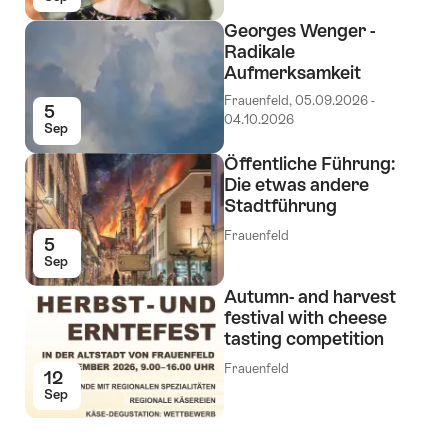
Georges Wenger -
Radikale
Aufmerksamkeit
Frauenfeld, 05.09.2026 -
5
04.10.2026
Sep
Öffentliche Führung:
Die etwas andere
Stadtführung
Frauenfeld
5
Sep
Autumn- and harvest
festival with cheese
tasting competition
Frauenfeld
12
Sep