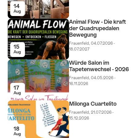
14
Aug
Animal Flow - Die kraft
der Quadrupedalen
Bewegung
Frauenfeld, 04.07.2026 -
15
18.07.2027
Aug
Würde Salon im
Tapetenwechsel - 2026
Frauenfeld, 04.05.2026 -
16.11.2026
17
Aug
Milonga Cuartelito
Frauenfeld, 21.07.2026 -
15.12.2026
18
Aug