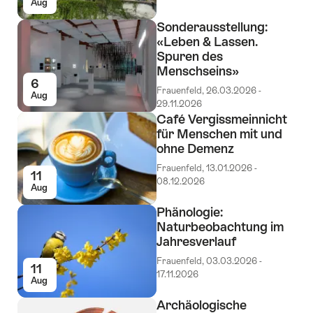
Aug
Sonderausstellung:
«Leben & Lassen.
Spuren des
Menschseins»
6
Frauenfeld, 26.03.2026 -
Aug
29.11.2026
Café Vergissmeinnicht
für Menschen mit und
ohne Demenz
Frauenfeld, 13.01.2026 -
11
08.12.2026
Aug
Phänologie:
Naturbeobachtung im
Jahresverlauf
Frauenfeld, 03.03.2026 -
11
17.11.2026
Aug
Archäologische