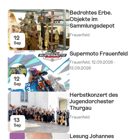
Bedrohtes Erbe.
Objekte im
Sammlungsdepot
Frauenfeld
12
Sep
Supermoto Frauenfeld
Frauenfeld, 12.09.2026 -
13.09.2026
12
Sep
Herbstkonzert des
Jugendorchester
Thurgau
Frauenfeld
13
Sep
Lesung Johannes