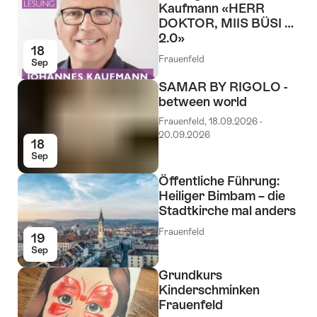
Kaufmann «HERR
DOKTOR, MIIS BÜSI …
2.0»
18
Frauenfeld
Sep
SAMAR BY RIGOLO -
between world
Frauenfeld, 18.09.2026 -
20.09.2026
18
Sep
Öffentliche Führung:
Heiliger Bimbam – die
Stadtkirche mal anders
Frauenfeld
19
Sep
Grundkurs
Kinderschminken
Frauenfeld