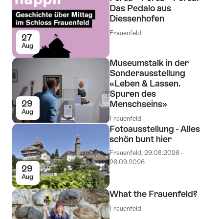
Das Pedalo aus
Diessenhofen
Frauenfeld
27
Aug
Museumstalk in der
Sonderausstellung
«Leben & Lassen.
Spuren des
29
Menschseins»
Aug
Frauenfeld
Fotoausstellung - Alles
schön bunt hier
Frauenfeld, 29.08.2026 -
26.09.2026
29
Aug
What the Frauenfeld?
Frauenfeld