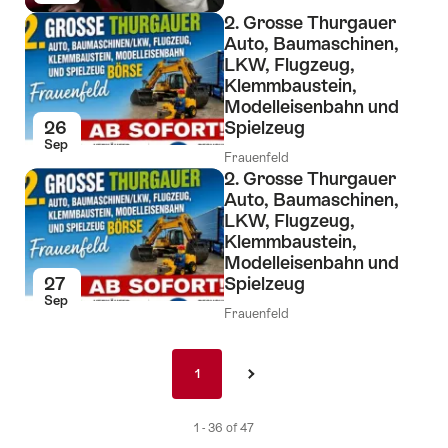
2. Grosse Thurgauer
Auto, Baumaschinen,
LKW, Flugzeug,
Klemmbaustein,
Modelleisenbahn und
26
Spielzeug
Sep
Frauenfeld
2. Grosse Thurgauer
Auto, Baumaschinen,
LKW, Flugzeug,
Klemmbaustein,
Modelleisenbahn und
27
Spielzeug
Sep
Frauenfeld
Pagination
1
1
›
nav
de
1 - 36 of 47