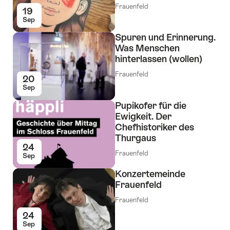
Frauenfeld
19
Sep
Spuren und Erinnerung.
Was Menschen
hinterlassen (wollen)
Frauenfeld
20
Sep
Pupikofer für die
Ewigkeit. Der
Chefhistoriker des
Thurgaus
24
Frauenfeld
Sep
Konzertemeinde
Frauenfeld
Frauenfeld
24
Sep