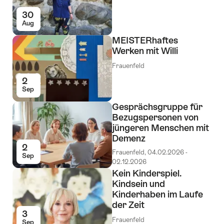
30
Aug
MEISTERhaftes
Werken mit Willi
Frauenfeld
2
Sep
Gesprächsgruppe für
Bezugspersonen von
jüngeren Menschen mit
Demenz
2
Frauenfeld, 04.02.2026 -
Sep
02.12.2026
Kein Kinderspiel.
Kindsein und
Kinderhaben im Laufe
der Zeit
3
Frauenfeld
Sep