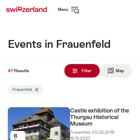
Navigate
Quick
Menu
to
navigation
Open
myswitzerland.com
navigation
Events in Frauenfeld
47
47
Results
Results
Filter
Map
See ma
found
Search
Frauenfeld
Delete Frauenfeld tag
filtered
using
the
Castle exhibition of the
following
Thurgau Historical
tags
Museum
Frauenfeld, 02.02.2016 -
6
19.12.2027