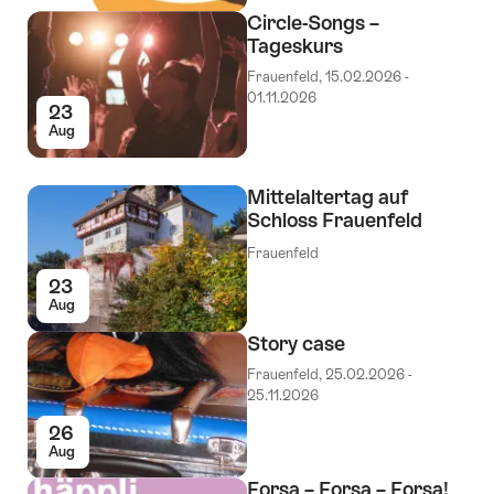
Circle-Songs –
Tageskurs
Frauenfeld, 15.02.2026 -
01.11.2026
23
Aug
Mittelaltertag auf
Schloss Frauenfeld
Frauenfeld
23
Aug
Story case
Frauenfeld, 25.02.2026 -
25.11.2026
26
Aug
Forsa – Forsa – Forsa!