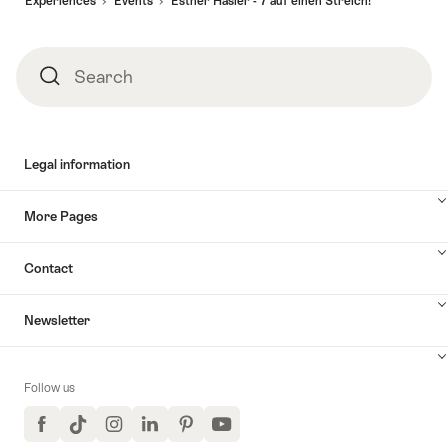
Experiences
Events
Esther Hasler - 7 auf einen Streich!
Search
Search
Legal information
More Pages
Contact
Newsletter
Follow us
Facebook
TikTok
Instagram
LinkedIn
Pinterest
YouTube