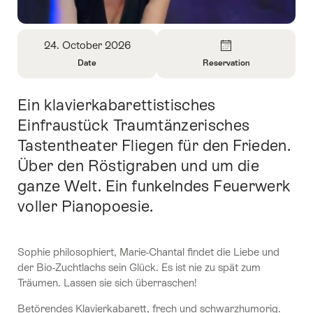
Overview
24. October 2026
Date
Reservation
Open
Open
Information
Information
Ein klavierkabarettistisches
Intro
About
About
Date
Reservation
Einfraustück Traumtänzerisches
Tastentheater Fliegen für den Frieden.
Über den Röstigraben und um die
ganze Welt. Ein funkelndes Feuerwerk
voller Pianopoesie.
Sophie philosophiert, Marie-Chantal findet die Liebe und
der Bio-Zuchtlachs sein Glück. Es ist nie zu spät zum
Träumen. Lassen sie sich überraschen!
Betörendes Klavierkabarett, frech und schwarzhumorig.