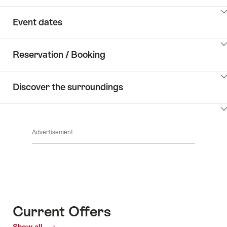
ClickToViewContent
Event dates
ClickToViewContent
Reservation / Booking
ClickToViewContent
Discover the surroundings
ClickToViewContent
Advertisement
Current Offers
Show all
Current