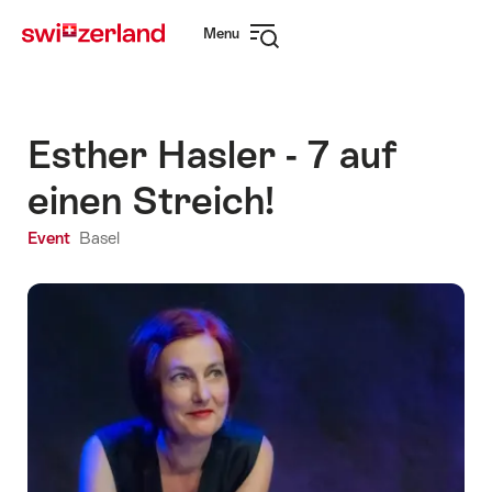
Navigate
Quick
Menu
to
navigation
Open
myswitzerland.com
navigation
Esther Hasler - 7 auf
einen Streich!
Event
Basel