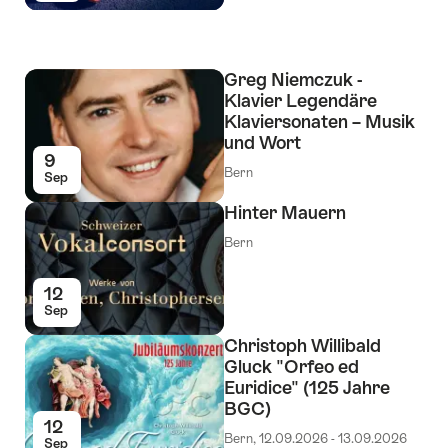
Greg Niemczuk -
Klavier Legendäre
Klaviersonaten – Musik
und Wort
9
Bern
Sep
Hinter Mauern
Bern
12
Sep
Christoph Willibald
Gluck "Orfeo ed
Euridice" (125 Jahre
BGC)
12
Bern, 12.09.2026 - 13.09.2026
Sep