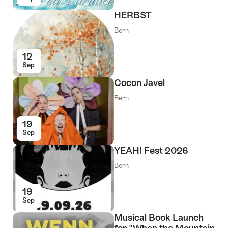
HERBST
Bern
12
Sep
Cocon Javel
Bern
19
Sep
YEAH! Fest 2026
Bern
19
Sep
Musical Book Launch