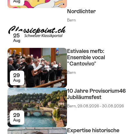
Aug
Nordlichter
Bern
25
Aug
Estivales mefb:
Ensemble vocal
"Cantovivo"
Bern
29
Aug
10 Jahre Provisorium46
Jubiläumsfest
Bern, 29.08.2026 - 30.08.2026
29
Aug
Expertise historische