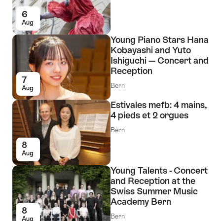
6
Aug
Young Piano Stars Hana
Kobayashi and Yuto
Ishiguchi — Concert and
Reception
7
Bern
Aug
Estivales mefb: 4 mains,
4 pieds et 2 orgues
Bern
8
Aug
Young Talents - Concert
and Reception at the
Swiss Summer Music
Academy Bern
8
Bern
Aug