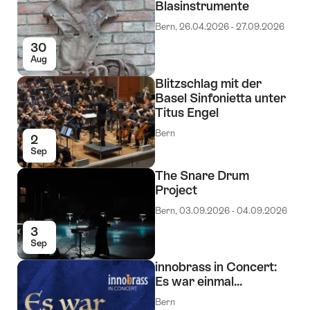
Blasinstrumente
Bern, 26.04.2026 - 27.09.2026
30
Aug
Blitzschlag mit der
Basel Sinfonietta unter
Titus Engel
Bern
2
Sep
The Snare Drum
Project
Bern, 03.09.2026 - 04.09.2026
3
Sep
innobrass in Concert:
Es war einmal...
Bern