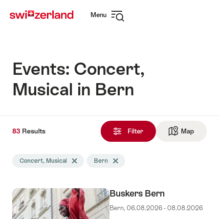
Navigate
Quick
Menu
to
navigation
Open
myswitzerland.com
navigation
Events: Concert,
Musical in Bern
83
83
Results
Results
Filter
Map
See ma
found
Search
Concert, Musical
Delete Concert, Musical tag
Bern
Delete Bern tag
filtered
using
the
Buskers Bern
following
tags
Bern, 06.08.2026 - 08.08.2026