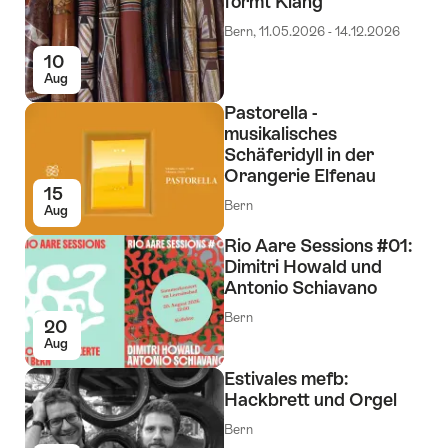
formt Klang
Bern, 11.05.2026 - 14.12.2026
10
Aug
Pastorella -
musikalisches
Schäferidyll in der
Orangerie Elfenau
15
Bern
Aug
Rio Aare Sessions #01:
Dimitri Howald und
Antonio Schiavano
Bern
20
Aug
Estivales mefb:
Hackbrett und Orgel
Bern