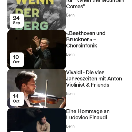
for "When the Mountain
Comes"
Bern
24
Sep
«Beethoven und
Bruckner» –
Chorsinfonik
Bern
10
Oct
Vivaldi - Die vier
Jahreszeiten mit Anton
Violinist & Friends
Bern
14
Oct
Eine Hommage an
Ludovico Einaudi
Bern