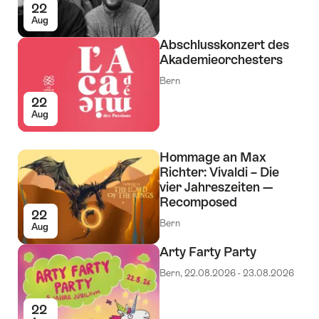
22
Aug
Abschlusskonzert des
Akademieorchesters
Bern
22
Aug
Hommage an Max
Richter: Vivaldi – Die
vier Jahreszeiten —
Recomposed
22
Bern
Aug
Arty Farty Party
Bern, 22.08.2026 - 23.08.2026
22