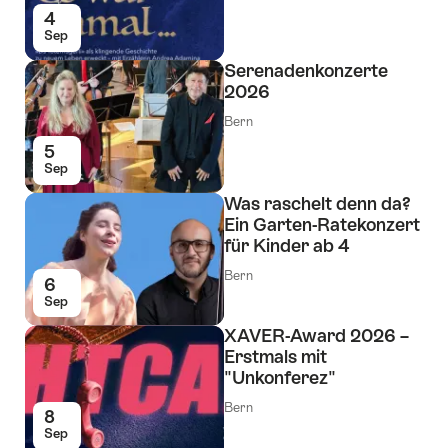
4
Sep
Serenadenkonzerte
2026
Bern
5
Sep
Was raschelt denn da?
Ein Garten-Ratekonzert
für Kinder ab 4
Bern
6
Sep
XAVER-Award 2026 –
Erstmals mit
"Unkonferez"
Bern
8
Sep