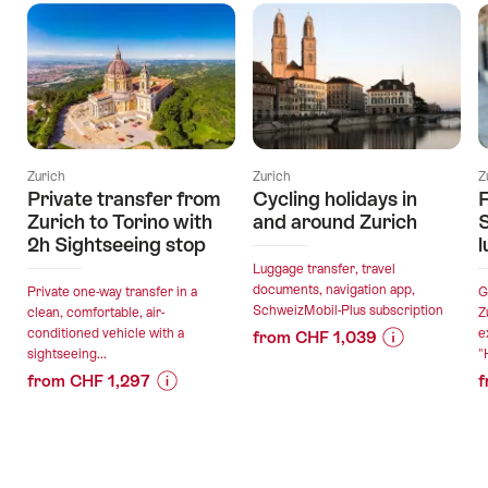
Zurich
Zurich
Z
Private transfer from
Cycling holidays in
F
Zurich to Torino with
and around Zurich
2h Sightseeing stop
l
Luggage transfer, travel
documents, navigation app,
Private one-way transfer in a
G
SchweizMobil-Plus subscription
clean, comfortable, air-
Z
conditioned vehicle with a
e
from CHF 1,039
sightseeing...
"
Price
Offer
from CHF 1,297
f
Information
details
Price
Offer
for
Information
details
"Cycling
valid:
for
holidays
06.08.2026
"Private
in