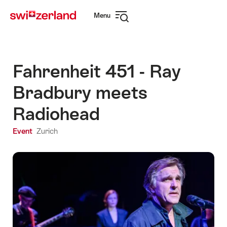
Navigate
Quick
Menu
to
navigation
Open
myswitzerland.com
navigation
Fahrenheit 451 - Ray
Bradbury meets
Radiohead
Event
Zurich