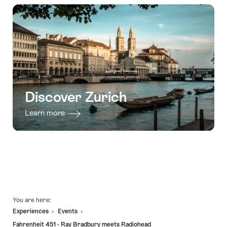
valid:
-
transfer
and
06.08.2026
18.10.2026
from
around
-
Zurich
Zurich"
03.09.2026
to
Torino
with
2h
Sightseeing
Discover Zurich
stop"
Learn more
Footer
You are here:
Experiences
Events
Fahrenheit 451 - Ray Bradbury meets Radiohead