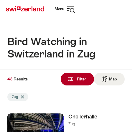
Navigate
Quick
Menu
to
navigation
Open
myswitzerland.com
navigation
Bird Watching in
Switzerland in Zug
43
43
Results
Results
Filter
Map
See ma
found
Search
Zug
Delete Zug tag
filtered
using
the
Chollerhalle
following
tags
Zug