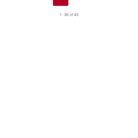
nav
de
1 - 36 of 43