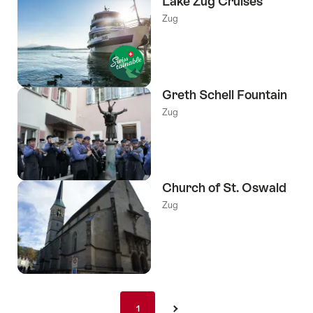
Lake Zug Cruises
Zug
Greth Schell Fountain
Zug
Church of St. Oswald
Zug
Pagination
1
1
›