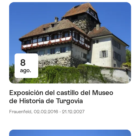
se
filtró
por
las
siguientes
etiquetas
8
ago.
Exposición del castillo del Museo
de Historia de Turgovia
Frauenfeld, 02.02.2016 - 21.12.2027