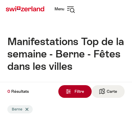
Naviguer
Navigation
Menu
sur
rapide
Ouvrir
myswitzerland.com
la
navigation
Manifestations Top de la
semaine - Berne - Fêtes
dans les villes
0
0
Résultats
Résultats
Filtre
Carte
Vers la 
trouvés
La
Berne
Effacer le tag Berne
recherche
a
été
filtrée