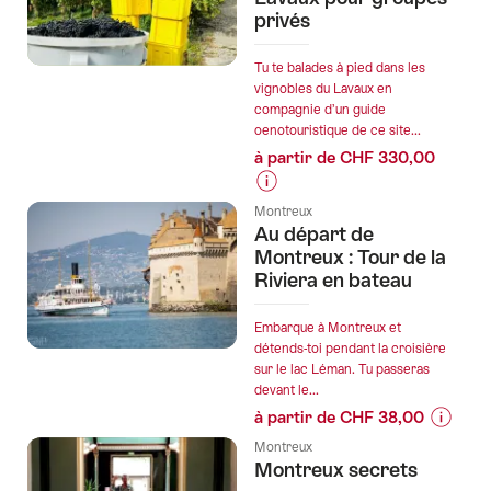
privés
de
l’offre
"Visite
Tu te balades à pied dans les
vignobles du Lavaux en
privée
compagnie d’un guide
de
oenotouristique de ce site...
la
à partir de CHF 330,00
ville
avec
Informations
trajet
Montreux
sur
Au départ de
en
les
Montreux : Tour de la
train
prix
Riviera en bateau
jusqu\'au
de
Rochers-
l’offre
Embarque à Montreux et
de-
"Randonnée
détends-toi pendant la croisière
Naye
sur le lac Léman. Tu passeras
viticole
depuis
devant le...
dans
Montreux"
à partir de CHF 38,00
les
Informa
vignobles
Montreux
sur
Montreux secrets
de
les