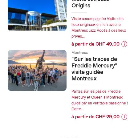
les
Origins
prix
de
Visite accompagnée Visite des
l’offre
lieux originaux en lien avec le
Montreux Jazz Accès à des lieux
"Montreux
privés...
Suisse
à partir de CHF 49,00
;
Informa
La
Montreux
sur
"Sur les traces de
magie
les
Freddie Mercury"
de
prix
visite guidée
la
Montreux
de
Belle
l’offre
Époque,
"Montr
Partez sur les pas de Freddie
splendeur
Mercury et Queen à Montreux
Jazz
et
guidé par un véritable passionné !
Origins"
élégance
Cette...
au
à partir de CHF 29,00
bord
Informa
du
sur
lac
les