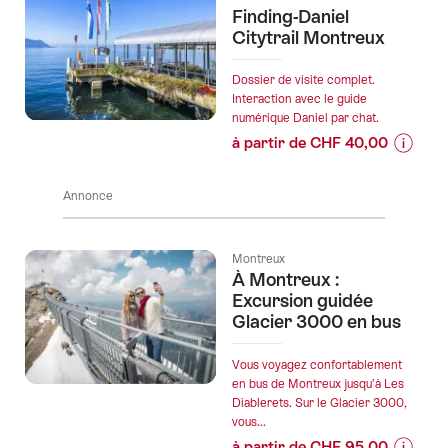
sur
Finding-Daniel
Vue
les
Citytrail Montreux
sur
prix
le
de
Dossier de visite complet.
Cervin"
l’offre
Interaction avec le guide
numérique Daniel par chat.
"Chasse
à partir de CHF 40,00
au
Informa
trésor
sur
digitale
Annonce
les
Foxtrail
prix
GO
de
Montreu
Montreux
l’offre
À Montreux :
"Finding
Excursion guidée
Daniel
Glacier 3000 en bus
Citytrail
Montre
Vous voyagez confortablement
en bus de Montreux jusqu’à Les
Diablerets. Sur le Glacier 3000,
vous...
à partir de CHF 95,00