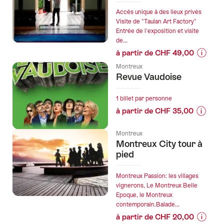
Lavaux
prix
pour
Accès unique à des lieux privés
de
Visite de "Taulan Art Factory"
groupes
Entrée de l'exposition et visite
l’offre
privés"
de...
"Au
à partir de CHF 49,00
départ
Informa
de
Montreux
sur
Revue Vaudoise
Montre
les
:
prix
Tour
1 billet par personne
de
de
à partir de CHF 35,00
l’offre
la
Informa
"Montr
Riviera
sur
Montreux
secrets"
en
Montreux City tour à
les
bateau"
pied
prix
de
Montreux Passion: les villages
l’offre
vignerons, Le Montreux Belle
"Revue
Epoque, le Montreux
Vaudois
contemporain.Balade...
à partir de CHF 20,00