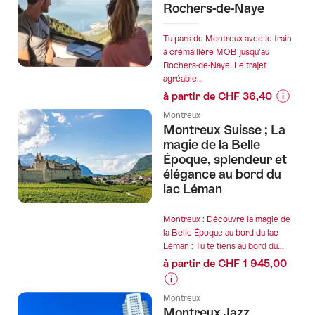
:
Rochers-de-Naye
prix
Excursion
de
à
Tu pars de Montreux avec le train
l’offre
la
à crémaillère MOB jusqu'au
"Crime-
Rochers-de-Naye. Le trajet
journée
Trail
agréable...
à
Montre
à partir de CHF 36,40
Zermatt
Informa
avec
Montreux
sur
vue
Montreux Suisse ; La
les
magie de la Belle
sur
prix
Époque, splendeur et
le
élégance au bord du
de
Cervin"
lac Léman
l’offre
"Billet
Montre
Montreux : Découvre la magie de
la Belle Époque au bord du lac
-
Léman : Tu te tiens au bord du...
Rochers
à partir de CHF 1 945,00
de-
Naye"
Informations
Montreux
sur
Montreux Jazz