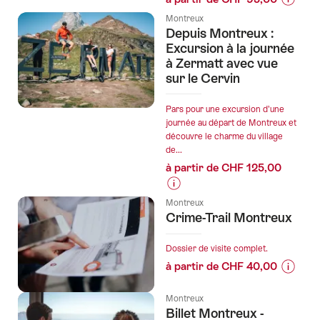
Informa
Montreux
sur
Depuis Montreux :
les
Excursion à la journée
prix
à Zermatt avec vue
sur le Cervin
de
l’offre
"À
Pars pour une excursion d’une
journée au départ de Montreux et
Montre
découvre le charme du village
:
de...
Excursi
à partir de CHF 125,00
guidée
Glacier
Informations
3000
Montreux
sur
Crime-Trail Montreux
en
les
bus"
prix
Dossier de visite complet.
de
à partir de CHF 40,00
l’offre
Informa
"Depuis
sur
Montreux
Montreux
Billet Montreux -
les