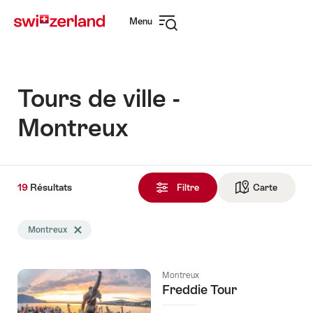
Naviguer
Navigation
Menu
sur
rapide
Ouvrir
myswitzerland.com
la
navigation
Tours de ville -
Montreux
19
19
Résultats
Résultats
Filtre
Carte
Vers la 
trouvés
La
Montreux
Effacer le tag Montreux
recherche
a
été
Montreux
filtrée
Freddie Tour
selon
les