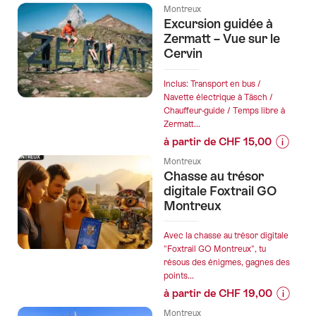
Informa
Montreux
sur
Excursion guidée à
les
Zermatt – Vue sur le
prix
Cervin
de
l’offre
Inclus: Transport en bus /
"Montr
Navette électrique à Täsch /
Chauffeur-guide / Temps libre à
City
Zermatt...
tour
à partir de CHF 15,00
à
Informat
pied"
Montreux
sur
Chasse au trésor
les
digitale Foxtrail GO
prix
Montreux
de
l’offre
Avec la chasse au trésor digitale
"Excurs
"Foxtrail GO Montreux", tu
résous des énigmes, gagnes des
guidée
points...
à
à partir de CHF 19,00
Zermatt
Informa
–
Montreux