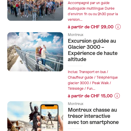
Accompagné par un guide
tags
Audioguide multilingue Durée
suivants
d'environ 1h ou ou 2h30 pour la
version...
à partir de CHF 29,00
Informa
Montreux
sur
Excursion guidée au
les
Glacier 3000 –
prix
Expérience de haute
altitude
de
l’offre
"Freddi
Inclus: Transport en bus /
Chauffeur guide / Téléphérique
Tour"
glacier 3000 / Peak Walk /
Télésiège / Fun...
à partir de CHF 15,00
Informat
Montreux
sur
Montreux chasse au
les
trésor interactive
prix
avec ton smartphone
de