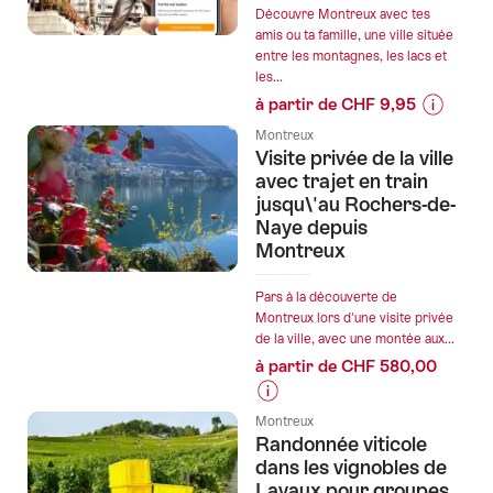
l’offre
Découvre Montreux avec tes
"Excurs
amis ou ta famille, une ville située
entre les montagnes, les lacs et
guidée
les...
au
à partir de CHF 9,95
Glacier
Informati
3000
Montreux
sur
Visite privée de la ville
–
les
avec trajet en train
Expérie
prix
jusqu\'au Rochers-de-
de
Naye depuis
de
haute
Montreux
l’offre
altitude"
"Montreu
chasse
Pars à la découverte de
Montreux lors d'une visite privée
au
de la ville, avec une montée aux...
trésor
à partir de CHF 580,00
interactiv
avec
Informations
ton
Montreux
sur
Randonnée viticole
smartpho
les
dans les vignobles de
prix
Lavaux pour groupes