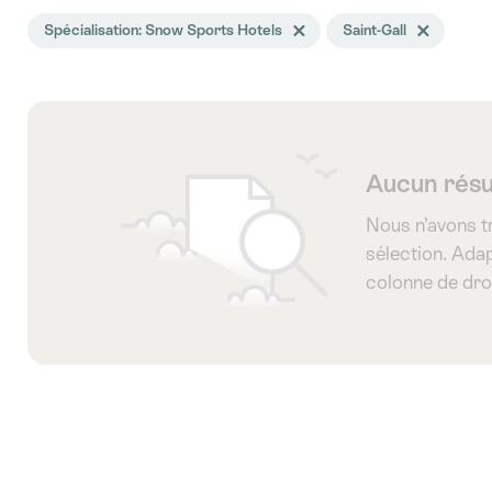
La
Spécialisation: Snow Sports Hotels
Effacer le tag Spécialisation
Saint-Gall
Effacer le tag 
recherche
a
été
filtrée
selon
Aucun résu
les
Nous n’avons t
tags
sélection. Adap
suivants
colonne de dro