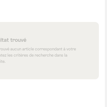
Saint-Gall
ltat trouvé
rouvé aucun article correspondant à votre
tez les critères de recherche dans la
ite.