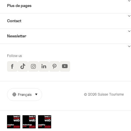
Plus de pages
Contact
Newsletter
Follow us
Facebook
TikTok
Instagram
LinkedIn
Pinterest
YouTube
© 2026 Suisse Tourisme
Français
sélectionner (cliquer pour afficher)
More
Langue
links
Awards