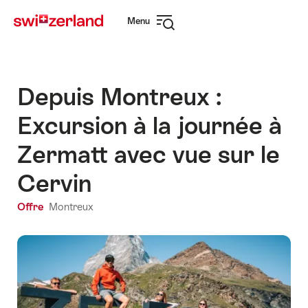
Naviguer
Navigation
Menu
sur
rapide
Ouvrir
myswitzerland.com
la
navigation
Depuis Montreux :
Excursion à la journée à
Zermatt avec vue sur le
Cervin
Offre
Montreux