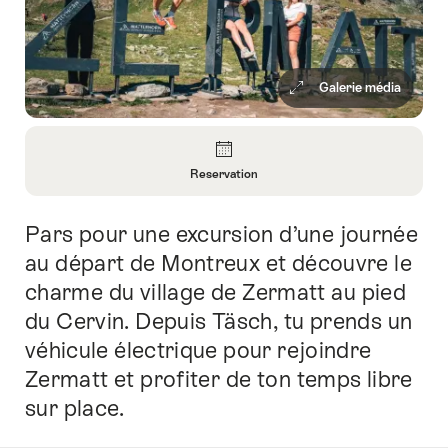
Galerie média
Aperçu
Reservation
Ouvrir
les
Pars pour une excursion d’une journée
Introduction
informations
sur
au départ de Montreux et découvre le
Reservation
charme du village de Zermatt au pied
du Cervin. Depuis Täsch, tu prends un
véhicule électrique pour rejoindre
Zermatt et profiter de ton temps libre
sur place.