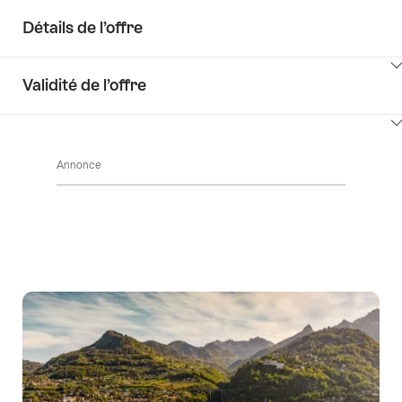
Détails de l’offre
Cliquez
Validité de l’offre
ici
pour
Cliquez
afficher
ici
les
Annonce
pour
contenus
afficher
Détails
les
de
contenus
l’offre
Accéder
à
la
disponibilité