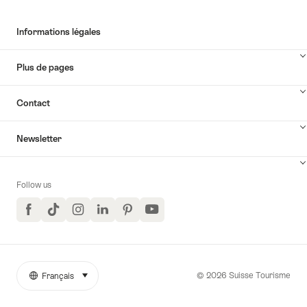
Informations légales
Plus de pages
Contact
Newsletter
Follow us
Facebook
TikTok
Instagram
LinkedIn
Pinterest
YouTube
© 2026 Suisse Tourisme
Français
sélectionner (cliquer pour afficher)
More
Langue
links