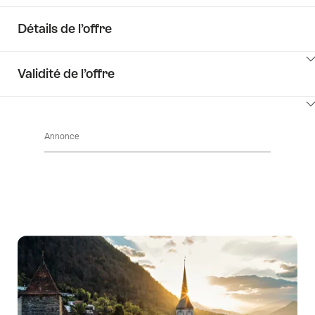
Détails de l’offre
Cliquez
Validité de l’offre
ici
pour
Cliquez
afficher
ici
les
Annonce
pour
contenus
afficher
Détails
les
de
contenus
l’offre
Accéder
à
la
disponibilité