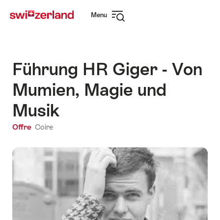
Naviguer
Navigation
Menu
sur
rapide
Ouvrir
myswitzerland.com
la
navigation
Führung HR Giger - Von
Mumien, Magie und
Musik
Offre
Coire