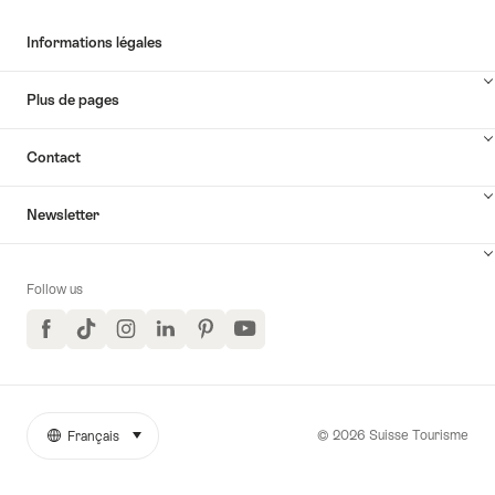
Informations légales
Plus de pages
Contact
Newsletter
Follow us
Facebook
TikTok
Instagram
LinkedIn
Pinterest
YouTube
© 2026 Suisse Tourisme
Français
sélectionner (cliquer pour afficher)
More
Langue
links