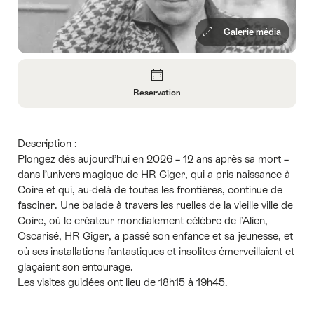
Galerie média
Aperçu
Reservation
Ouvrir
les
informations
Description :
sur
Plongez dès aujourd’hui en 2026 – 12 ans après sa mort –
Reservation
dans l’univers magique de HR Giger, qui a pris naissance à
Coire et qui, au-delà de toutes les frontières, continue de
fasciner. Une balade à travers les ruelles de la vieille ville de
Coire, où le créateur mondialement célèbre de l’Alien,
Oscarisé, HR Giger, a passé son enfance et sa jeunesse, et
où ses installations fantastiques et insolites émerveillaient et
glaçaient son entourage.
Les visites guidées ont lieu de 18h15 à 19h45.