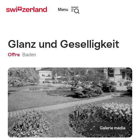
Naviguer
Navigation
Menu
sur
rapide
Ouvrir
myswitzerland.com
la
navigation
Glanz und Geselligkeit
Offre
Baden
Galerie média