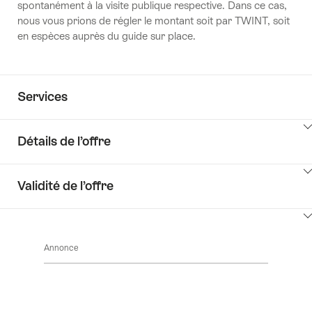
spontanément à la visite publique respective. Dans ce cas,
nous vous prions de régler le montant soit par TWINT, soit
en espèces auprès du guide sur place.
Services
Détails de l’offre
Cliquez
Validité de l’offre
ici
pour
Cliquez
afficher
ici
les
Annonce
pour
contenus
afficher
Détails
les
de
contenus
l’offre