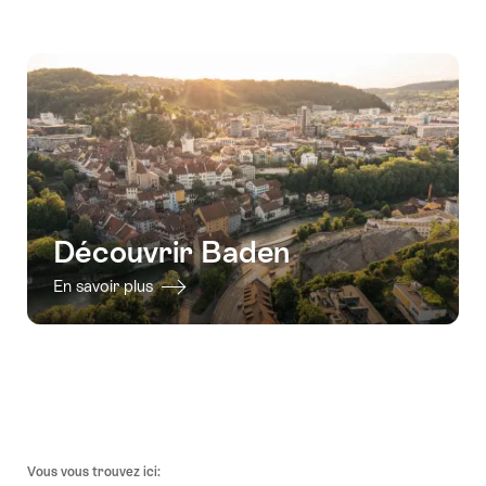
Accéder
à
la
disponibilité
Découvrir Baden
En savoir plus
Pied
Vous vous trouvez ici:
de