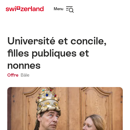
Naviguer
Navigation
Menu
sur
rapide
Ouvrir
myswitzerland.com
la
navigation
Université et concile,
filles publiques et
nonnes
Offre
Bâle