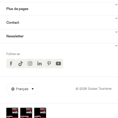
Plus de pages
Contact
Newsletter
Follow us
Facebook
TikTok
Instagram
LinkedIn
Pinterest
YouTube
© 2026 Suisse Tourisme
Français
sélectionner (cliquer pour afficher)
More
Langue
links
Awards