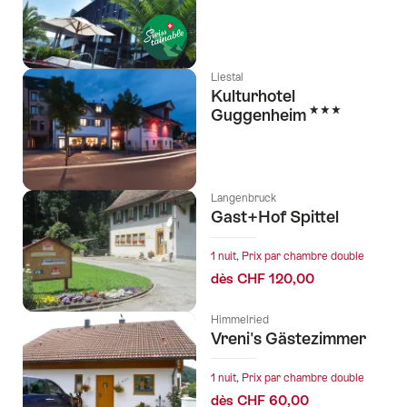
Liestal
Kulturhotel
3 étoiles
Guggenheim
Langenbruck
Gast+Hof Spittel
1 nuit, Prix par chambre double
dès CHF 120,00
Himmelried
Vreni's Gästezimmer
1 nuit, Prix par chambre double
dès CHF 60,00