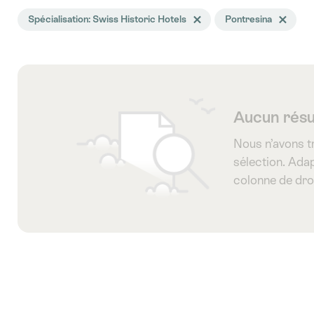
La
Spécialisation: Swiss Historic Hotels
Effacer le tag Spécialisation
Pontresina
Effacer le 
recherche
a
été
filtrée
selon
Aucun résu
les
Nous n’avons t
tags
sélection. Adap
suivants
colonne de dro