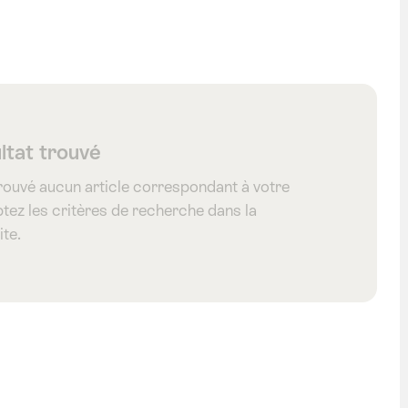
tag Pontresina
ltat trouvé
rouvé aucun article correspondant à votre
tez les critères de recherche dans la
ite.