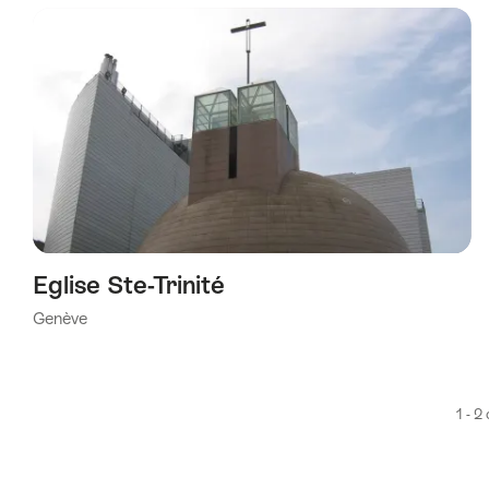
a
été
filtrée
selon
les
tags
suivants
Eglise Ste-Trinité
Genève
1 - 2