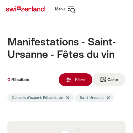
Naviguer
Navigation
Menu
sur
rapide
Ouvrir
myswitzerland.com
la
navigation
Manifestations - Saint-
Ursanne - Fêtes du vin
0
0
Résultats
Résultats
Filtre
Carte
Vers la 
trouvés
La
Conseils d'expert: Fêtes du vin
Effacer le tag Conseils d'expert
Saint-Ursanne
Effacer le tag Sa
recherche
a
été
filtrée
selon
les