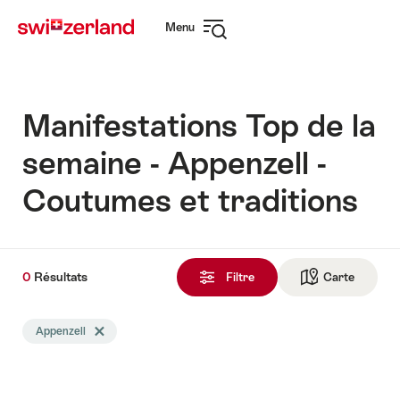
Naviguer
Navigation
Menu
sur
rapide
Ouvrir
myswitzerland.com
la
navigation
Manifestations Top de la
semaine - Appenzell -
Coutumes et traditions
0
0
Résultats
Résultats
Filtre
Carte
Vers la 
trouvés
La
Appenzell
Effacer le tag Appenzell
recherche
a
été
filtrée