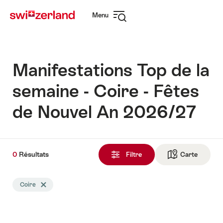
Naviguer
Navigation
Menu
sur
rapide
Ouvrir
myswitzerland.com
la
navigation
Manifestations Top de la
semaine - Coire - Fêtes
de Nouvel An 2026/27
0
0
Résultats
Résultats
Filtre
Carte
Vers la 
trouvés
La
Coire
Effacer le tag Coire
recherche
a
été
filtrée