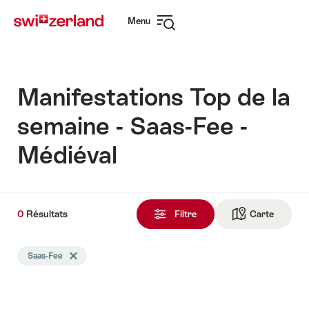
Naviguer
Navigation
Menu
sur
rapide
Ouvrir
myswitzerland.com
la
navigation
Manifestations Top de la
semaine - Saas-Fee -
Médiéval
0
0
Résultats
Résultats
Filtre
Carte
Vers la 
trouvés
La
Saas-Fee
Effacer le tag Saas-Fee
recherche
a
été
filtrée