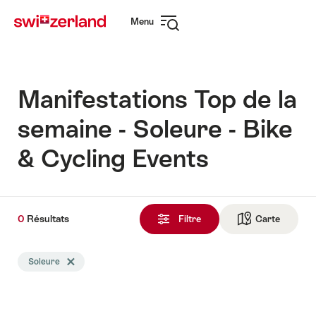
Naviguer
Navigation
Menu
sur
rapide
Ouvrir
myswitzerland.com
la
navigation
Manifestations Top de la
semaine - Soleure - Bike
& Cycling Events
0
0
Résultats
Résultats
Filtre
Carte
Vers la 
trouvés
La
Soleure
Effacer le tag Soleure
recherche
a
été
filtrée