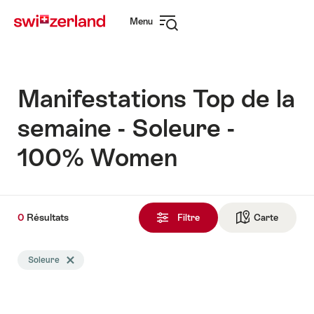
Naviguer
Navigation
Menu
sur
rapide
Ouvrir
myswitzerland.com
la
navigation
Manifestations Top de la
semaine - Soleure -
100% Women
0
0
Résultats
Résultats
Filtre
Carte
Vers la 
trouvés
La
Soleure
Effacer le tag Soleure
recherche
a
été
filtrée