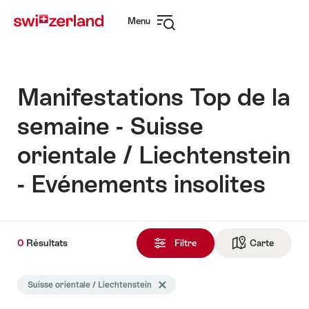
Naviguer
Navigation
Menu
sur
rapide
Ouvrir
myswitzerland.com
la
navigation
Manifestations Top de la
semaine - Suisse
orientale / Liechtenstein
- Evénements insolites
0
0
Résultats
Résultats
Filtre
Carte
Vers la 
trouvés
La
Suisse orientale / Liechtenstein
Effacer le tag Suisse orientale / Liechte
recherche
a