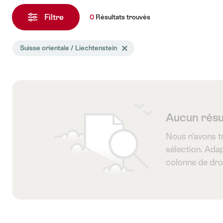
0
Résultats
Filtre
0
Résultats
trouvés
trouvés
La
Suisse orientale / Liechtenstein
Effacer le tag Suisse orientale / Lie
recherche
a
été
filtrée
selon
Aucun résu
les
Nous n’avons t
tags
sélection. Adap
suivants
colonne de dro