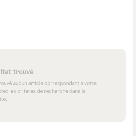
chtenstein
ltat trouvé
rouvé aucun article correspondant à votre
tez les critères de recherche dans la
ite.