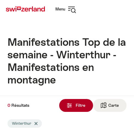
Naviguer
Navigation
Menu
sur
rapide
Ouvrir
myswitzerland.com
la
navigation
Manifestations Top de la
semaine - Winterthur -
Manifestations en
montagne
0
0
Résultats
Résultats
Filtre
Carte
Vers la 
trouvés
La
Winterthur
Effacer le tag Winterthur
recherche
a