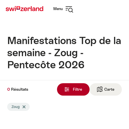
Naviguer
Navigation
Menu
sur
rapide
Ouvrir
myswitzerland.com
la
navigation
Manifestations Top de la
semaine - Zoug -
Pentecôte 2026
0
0
Résultats
Résultats
Filtre
Carte
Vers la 
trouvés
La
Zoug
Effacer le tag Zoug
recherche
a
été
filtrée