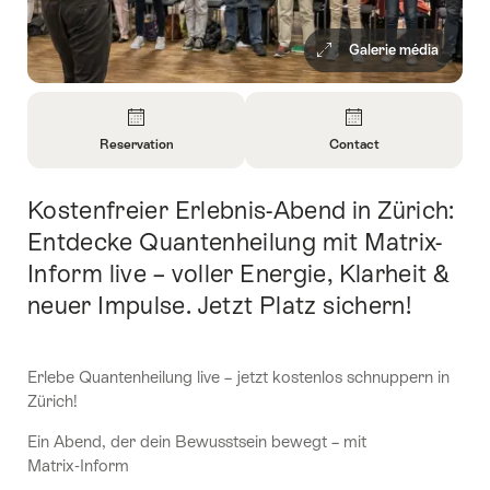
Galerie média
Aperçu
Reservation
Contact
Ouvrir
Ouvrir
les
les
Kostenfreier Erlebnis-Abend in Zürich:
Introduction
informations
informations
sur
sur
Entdecke Quantenheilung mit Matrix-
Reservation
Contact
Inform live – voller Energie, Klarheit &
neuer Impulse. Jetzt Platz sichern!
Erlebe Quantenheilung live – jetzt kostenlos schnuppern in
Zürich!
Ein Abend, der dein Bewusstsein bewegt – mit
Matrix‑Inform