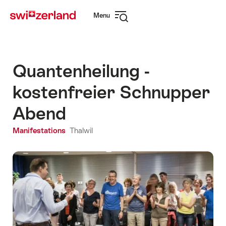
Naviguer
Navigation
Menu
sur
rapide
Ouvrir
myswitzerland.com
la
navigation
Quantenheilung -
kostenfreier Schnupper
Abend
Manifestations
Thalwil