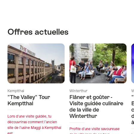
les
les
contenus
dates
Découvrir
des
les
manifestations
environs
Offres actuelles
Kemptthal
Winterthur
W
"The Valley" Tour
Flâner et goûter -
"
Kemptthal
Visite guidée culinaire
B
de la ville de
c
Winterthur
d
Lors d'une visite guidée, tu
à
découvriras comment l'ancien
site de l'usine Maggi à Kemptthal
Profite d'une visite savoureuse
est...