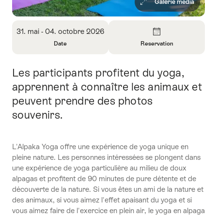
Galerie média
Aperçu
31. mai - 04. octobre 2026
Date
Reservation
Ouvrir
Ouvrir
les
les
Les participants profitent du yoga,
Introduction
informations
informations
sur
sur
apprennent à connaître les animaux et
Date
Reservation
peuvent prendre des photos
souvenirs.
L'Alpaka Yoga offre une expérience de yoga unique en
pleine nature. Les personnes intéressées se plongent dans
une expérience de yoga particulière au milieu de doux
alpagas et profitent de 90 minutes de pure détente et de
découverte de la nature. Si vous êtes un ami de la nature et
des animaux, si vous aimez l'effet apaisant du yoga et si
vous aimez faire de l'exercice en plein air, le yoga en alpaga