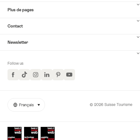
Wintert
Plus de pages
Contact
Newsletter
Follow us
Facebook
TikTok
Instagram
LinkedIn
Pinterest
YouTube
© 2026 Suisse Tourisme
Français
sélectionner (cliquer pour afficher)
More
Langue
links
Awards