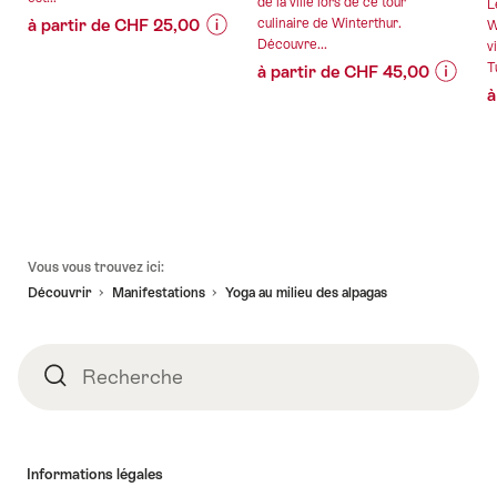
de la ville lors de ce tour
L
à partir de CHF 25,00
culinaire de Winterthur.
W
Découvre...
v
Informations
Détails
Tu
à partir de CHF 45,00
sur
de
à
Informa
Détails
les
l’offre
sur
de
prix
les
l’offre
de
valable:
prix
l’offre
15.08.2026
de
""The
valable:
-
l’offre
Valley"
11.09.2
16.01.2027
"Flâner
Tour
Pied
et
Kemptthal"
Vous vous trouvez ici:
de
goûter
Découvrir
Manifestations
Yoga au milieu des alpagas
page
-
Visite
guidée
Recherche
Recherche
culinaire
de
la
ville
Informations légales
de