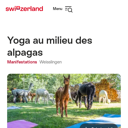
Naviguer
Navigation
Menu
sur
rapide
Ouvrir
myswitzerland.com
la
navigation
Yoga au milieu des
alpagas
Manifestations
Weisslingen