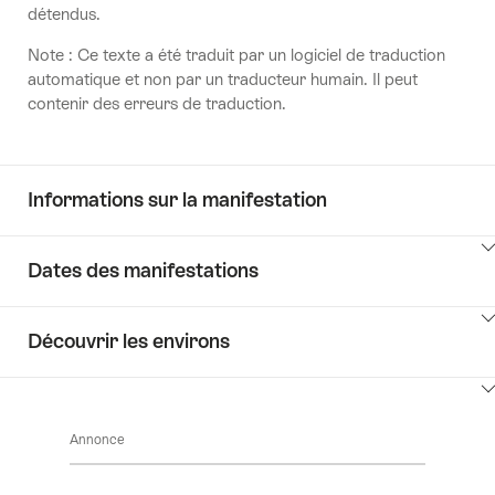
détendus.
Note : Ce texte a été traduit par un logiciel de traduction
automatique et non par un traducteur humain. Il peut
contenir des erreurs de traduction.
Informations sur la manifestation
Cliquez
Dates des manifestations
ici
pour
Cliquez
afficher
Découvrir les environs
ici
les
pour
contenus
Cliquez
afficher
Informations
ici
les
sur
Annonce
pour
contenus
la
afficher
Vérifier
manifestation