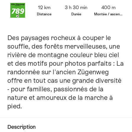
Vue
12 km
3 h 30 min
400 m
d’ensemble
Distance
Durée
Montée / ascension
Des paysages rocheux à couper le
Introduction
souffle, des forêts merveilleuses, une
rivière de montagne couleur bleu ciel
et des motifs pour photos parfaits : La
randonnée sur l'ancien Zügenweg
offre en tout cas une grande diversité
- pour familles, passionnés de la
nature et amoureux de la marche à
pied.
Description