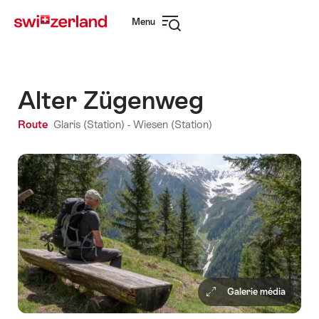
Naviguer
Navigation
Menu
sur
rapide
Ouvrir
myswitzerland.com
la
navigation
Alter Zügenweg
Route
Glaris (Station) - Wiesen (Station)
Galerie média