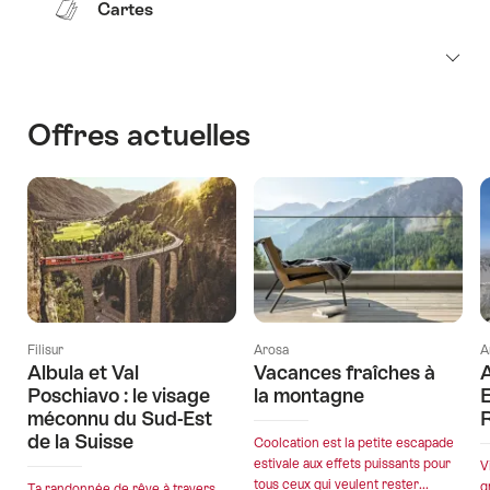
Cartes
Offres actuelles
Filisur
Arosa
A
Albula et Val
Vacances fraîches à
A
Poschiavo : le visage
la montagne
méconnu du Sud-Est
de la Suisse
Coolcation est la petite escapade
estivale aux effets puissants pour
V
tous ceux qui veulent rester...
g
Ta randonnée de rêve à travers