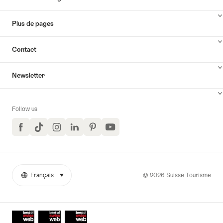
Sud-
Est
Plus de pages
de
la
Suisse"
Contact
Newsletter
Follow us
Facebook
TikTok
Instagram
LinkedIn
Pinterest
YouTube
© 2026 Suisse Tourisme
Français
sélectionner (cliquer pour afficher)
More
Langue
links
Awards