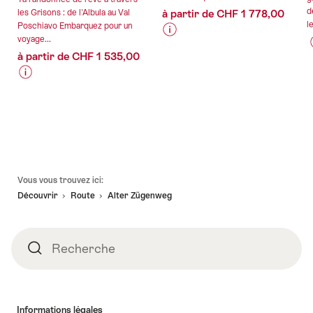
d
les Grisons : de l'Albula au Val
à partir de CHF 1 778,00
le
Poschiavo Embarquez pour un
voyage...
Informations
Détails
à partir de CHF 1 535,00
sur
de
les
l’offre
Informations
Détails
prix
sur
de
de
valable:
les
l’offre
l’offre
06.08.2026
prix
"Vacances
-
de
fraîches
valable:
04.09.2026
l’offre
à
Pied
06.08.2026
"Albula
Vous vous trouvez ici:
la
de
-
et
Découvrir
Route
Alter Zügenweg
montagne"
page
31.10.2026
Val
Poschiavo
:
Recherche
Recherche
le
visage
méconnu
du
Informations légales