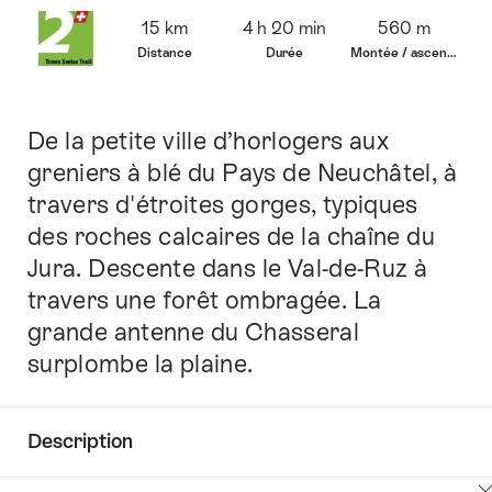
Vue
15 km
4 h 20 min
560 m
d’ensemble
Distance
Durée
Montée / ascension
De la petite ville d’horlogers aux
Introduction
greniers à blé du Pays de Neuchâtel, à
travers d'étroites gorges, typiques
des roches calcaires de la chaîne du
Jura. Descente dans le Val-de-Ruz à
travers une forêt ombragée. La
grande antenne du Chasseral
surplombe la plaine.
Description