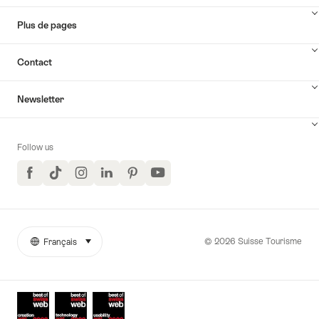
Plus de pages
Contact
Newsletter
Follow us
Facebook
TikTok
Instagram
LinkedIn
Pinterest
YouTube
© 2026 Suisse Tourisme
Français
sélectionner (cliquer pour afficher)
More
Langue
links
Awards