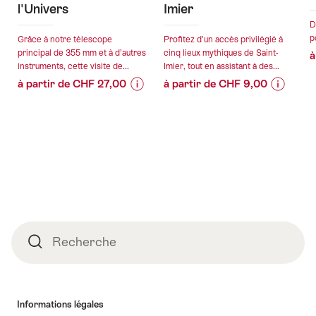
l'Univers
Imier
D
p
Grâce à notre télescope
Profitez d’un accès privilégié à
principal de 355 mm et à d’autres
cinq lieux mythiques de Saint-
à
instruments, cette visite de...
Imier, tout en assistant à des...
à partir de CHF 27,00
à partir de CHF 9,00
Informations
Détails
Informat
Détails
sur
de
sur
de
les
l’offre
les
l’offre
prix
prix
de
de
valable:
valable:
l’offre
l’offre
08.08.2026
07.08.2
"L'Aventure
"Circuit
-
-
de
Secret
30.10.2026
31.12.20
l'Univers"
de
Pied
St-
Recherche
Recherche
de
Imier"
page
Informations légales