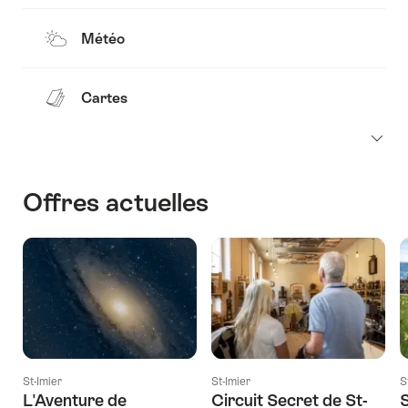
Météo
Cartes
Offres actuelles
St-Imier
St-Imier
S
L'Aventure de
Circuit Secret de St-