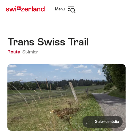
Naviguer
Navigation
Menu
sur
rapide
Ouvrir
myswitzerland.com
la
navigation
Trans Swiss Trail
Route
St-Imier
Galerie média